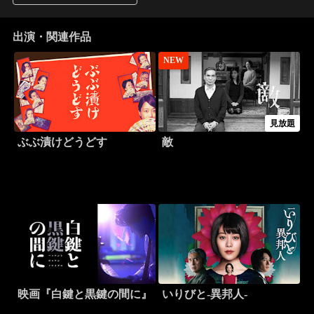
出演・関連作品
NEW
見放題
ぶぶ漬けどうどす
敵
映画『白鍵と黒鍵の間に』
いりびと-異邦人-