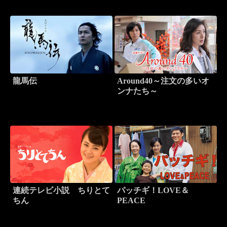
龍馬伝
Around40～注文の多いオ
ンナたち～
連続テレビ小説 ちりとて
パッチギ！LOVE＆
ちん
PEACE