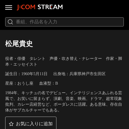
松尾貴史
役者・俳優 タレント 声優・吹き替え・ナレーター 作家・脚
本・エッセイスト
誕生日：1960年5月11日
出身地：兵庫県神戸市生田区
星座：おうし座
血液型：B
1984年、キッチュの名でデビュー。インテリジェンスあふれる芸
風で、お笑いに留まらず、演劇、音楽、映画、ドラマ、超常現象
批判、カレー店経営など、ボーダレスに活躍。ある意味、存在自
体がサブカルチャーでもある。
お気に入りに追加