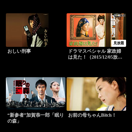
見放題
おしい刑事
ドラマスペシャル 家政婦
は見た！（2015/12/05放送
分）
“新参者”加賀恭一郎「眠り
お前の母ちゃんBitch！
の森」