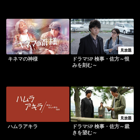
見放題
キネマの神様
ドラマSP 検事・佐方～恨
みを刻む～
見放題
ハムラアキラ
ドラマSP 検事・佐方～裁
きを望む～