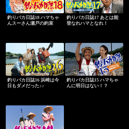
釣りバカ日誌18 ハマちゃ
釣りバカ日誌17 あとは能
んスーさん瀬戸の約束
登なれハマとなれ！
釣りバカ日誌16 浜崎は今
釣りバカ日誌15 ハマちゃ
日もダメだった♪♪
んに明日はない！？