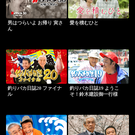
男はつらいよ お帰り 寅さ
愛を積むひと
ん
釣りバカ日誌20 ファイナ
釣りバカ日誌19 ようこ
ル
そ！鈴木建設御一行様