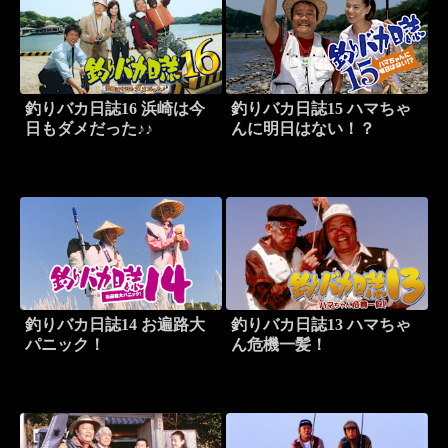
釣りバカ日誌16 浜崎は今
釣りバカ日誌15 ハマちゃ
日もダメだった♪♪
んに明日はない！？
釣りバカ日誌14 お遍路大
釣りバカ日誌13 ハマちゃ
パニック！
ん危機一髪！