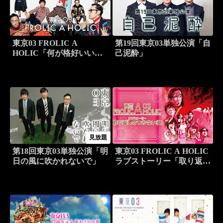
東京03 FROLIC A
第19回東京03単独公演「自
HOLIC「何が格好いいの
己泥酔」
か、まだ分からない。」
見放題
第18回東京03単独公演「明
東京03 FROLIC A HOLIC
日の風に吹かれないで」
ラブストーリー「取り返し
のつかない姿」