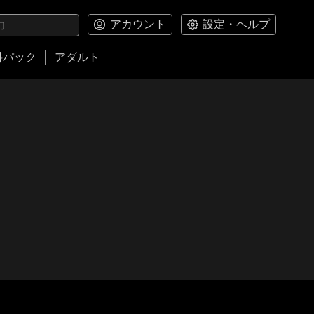
アカウント
設定・ヘルプ
料パック
アダルト