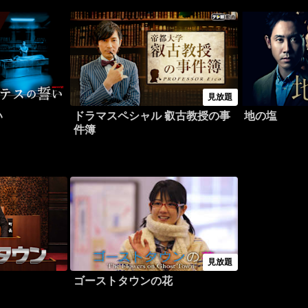
見放題
い
ドラマスペシャル 叡古教授の事
地の塩
件簿
見放題
ゴーストタウンの花