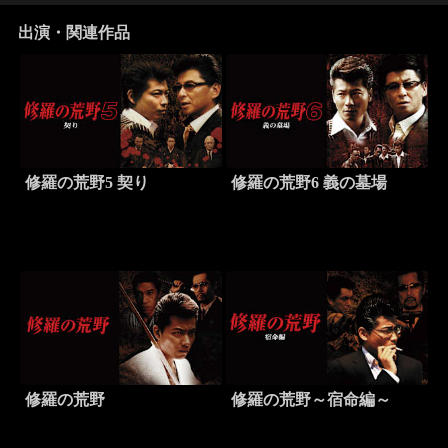
出演・関連作品
修羅の荒野5 契り
修羅の荒野6 義の墓場
修羅の荒野
修羅の荒野～宿命編～