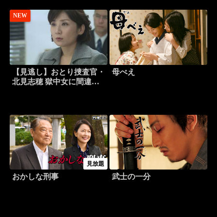
NEW
【見逃し】おとり捜査官・
母べえ
北見志穂 獄中女に間違わ
れた女刑事！銀行襲撃犯が
殺される理由…消えた拳銃
と2300万の謎！！（主演・
松下由樹）
見放題
おかしな刑事
武士の一分