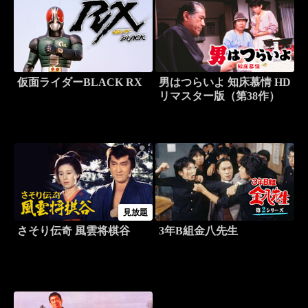
仮面ライダーBLACK RX
男はつらいよ 知床慕情 HD
リマスター版（第38作）
見放題
さそり伝奇 風雲将棋谷
3年B組金八先生