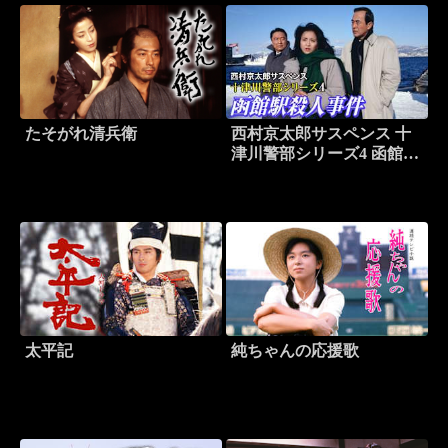
たそがれ清兵衛
西村京太郎サスペンス 十
津川警部シリーズ4 函館駅
殺人事件
太平記
純ちゃんの応援歌