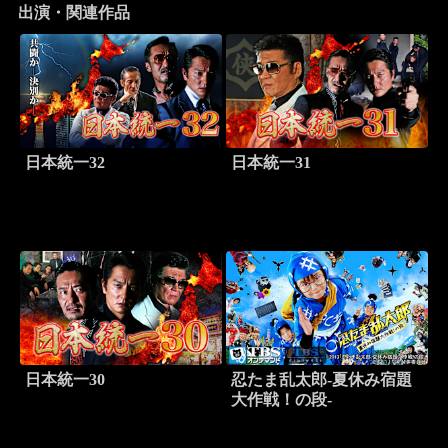
出演・関連作品
日本統一32
日本統一31
日本統一30
忍たま乱太郎-夏休み宿題
大作戦！の段-