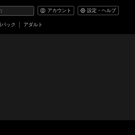
アカウント
設定・ヘルプ
料パック
アダルト