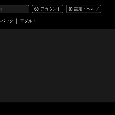
アカウント
設定・ヘルプ
料パック
アダルト