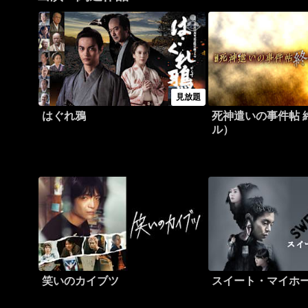
見放題
はぐれ鴉
死神遣いの事件帖 
ル）
笑いのカイブツ
スイート・マイホ