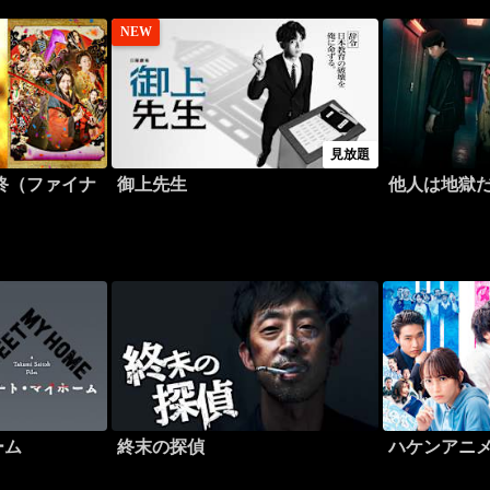
NEW
見放題
終（ファイナ
御上先生
他人は地獄
ーム
終末の探偵
ハケンアニ