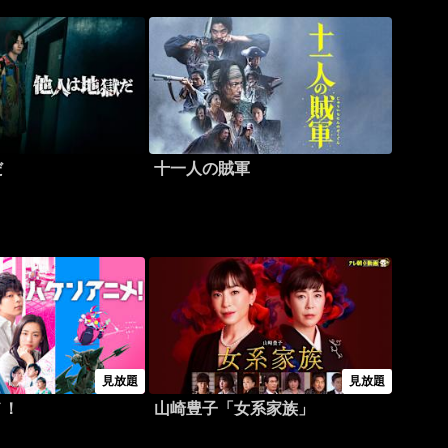
だ
十一人の賊軍
見放題
見放題
メ！
山崎豊子「女系家族」