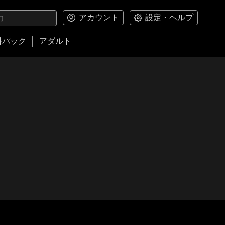
アカウント
設定・ヘルプ
料パック
アダルト