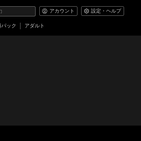
アカウント
設定・ヘルプ
料パック
アダルト