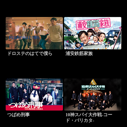
ドロステのはてで僕ら
浦安鉄筋家族
つばめ刑事
10神スパイ大作戦-コー
ド・バリカタ-