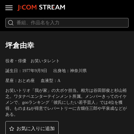
坪倉由幸
役者・俳優 お笑いタレント
誕生日：1977年9月9日
出身地：神奈川県
星座：おとめ座
血液型：A
お笑いトリオ「我が家」の大ボケ担当。相方は谷田部俊と杉山裕
之。ワタナベエンターテインメント所属。メンバーきってのイケ
メンで、gooランキング「彼氏にしたい若手芸人」では4位を獲
得。ものまねが得意でレパートリーに古畑任三郎や平泉成などが
ある。
お気に入りに追加