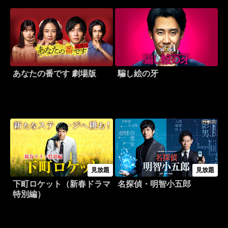
あなたの番です 劇場版
騙し絵の牙
見放題
見放題
下町ロケット（新春ドラマ
名探偵・明智小五郎
特別編）