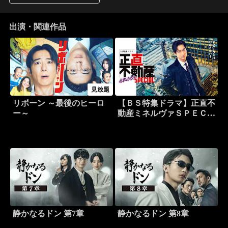
出演・関連作品
見放題
リボーン ～最後のヒーロ
【ＢＳ特集ドラマ】正直不
ー～
動産ミネルヴァＳＰＥＣＩ
ＡＬ
静かなるドン 第7章
静かなるドン 第8章