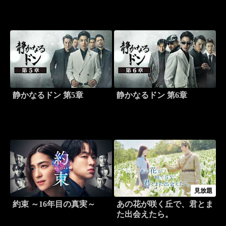
静かなるドン 第5章
静かなるドン 第6章
見放題
約束 ～16年目の真実～
あの花が咲く丘で、君とま
た出会えたら。