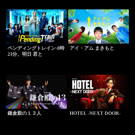
ペンディングトレイン-8時
アイ・アム まきもと
23分、明日 君と
鎌倉殿の１３人
HOTEL -NEXT DOOR-