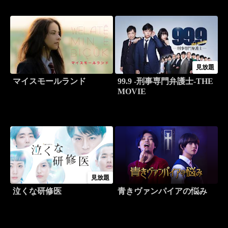
見放題
マイスモールランド
99.9 -刑事専門弁護士-THE
MOVIE
見放題
泣くな研修医
青きヴァンパイアの悩み