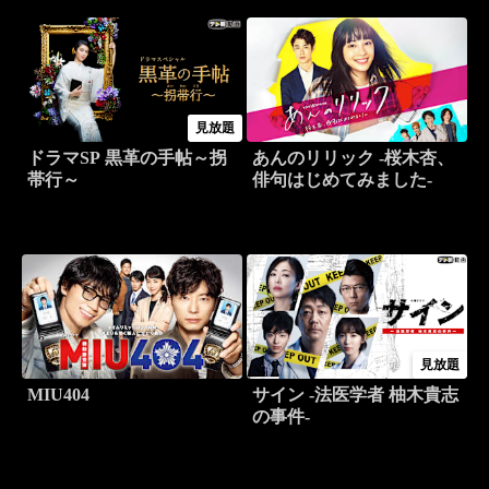
見放題
ドラマSP 黒革の手帖～拐
あんのリリック -桜木杏、
帯行～
俳句はじめてみました-
見放題
MIU404
サイン -法医学者 柚木貴志
の事件-