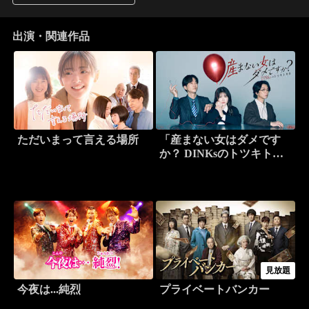
出演・関連作品
ただいまって言える場所
「産まない女はダメです
か？ DINKsのトツキトオ
カ」
見放題
今夜は...純烈
プライベートバンカー