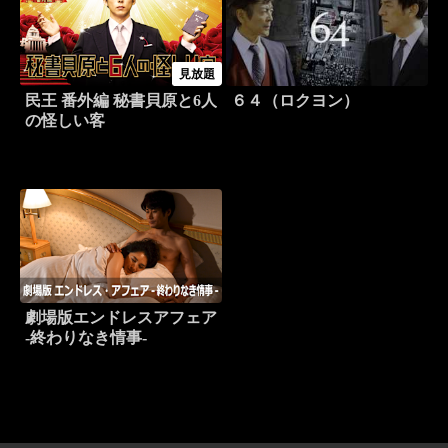
見放題
民王 番外編 秘書貝原と6人
６４（ロクヨン）
の怪しい客
劇場版エンドレスアフェア
-終わりなき情事-