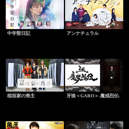
中学聖日記
アンナチュラル
稲垣家の喪主
牙狼＜GARO＞-魔戒烈伝-