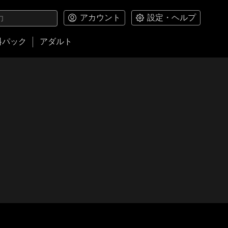
アカウント
設定・ヘルプ
料パック
アダルト