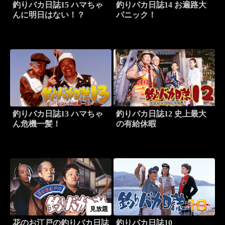
釣りバカ日誌15 ハマちゃ
釣りバカ日誌14 お遍路大
んに明日はない！？
パニック！
釣りバカ日誌13 ハマちゃ
釣りバカ日誌12 史上最大
ん危機一髪！
の有給休暇
見放題
花のお江戸の釣りバカ日誌
釣りバカ日誌10