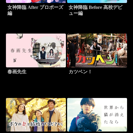
女神降臨 After プロポーズ
女神降臨 Before 高校デビ
編
ュー編
春画先生
カツベン！