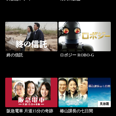
終の信託
ロボジー ROBO-G
見放題
阪急電車 片道15分の奇跡
椿山課長の七日間