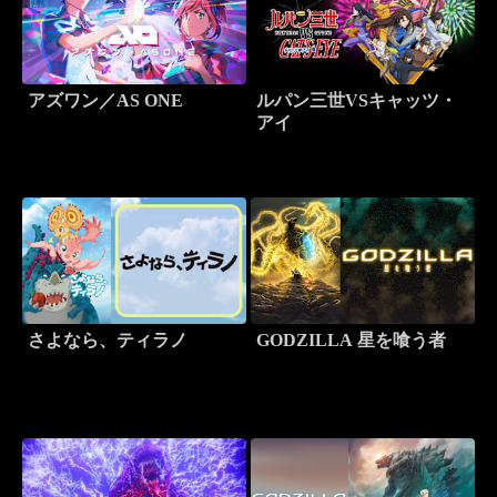
アズワン／AS ONE
ルパン三世VSキャッツ・
アイ
さよなら、ティラノ
GODZILLA 星を喰う者