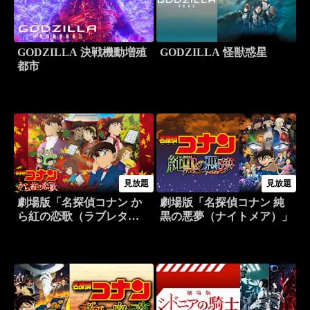
GODZILLA 決戦機動増殖
GODZILLA 怪獣惑星
都市
見放題
見放題
劇場版「名探偵コナン か
劇場版「名探偵コナン 純
ら紅の恋歌（ラブレタ
黒の悪夢（ナイトメア）」
ー）」