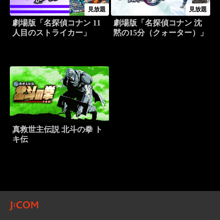
見放題
見放題
劇場版「名探偵コナン 11
劇場版「名探偵コナン 沈
人目のストライカー」
黙の15分（クォーター）」
真救世主伝説 北斗の拳 ト
キ伝