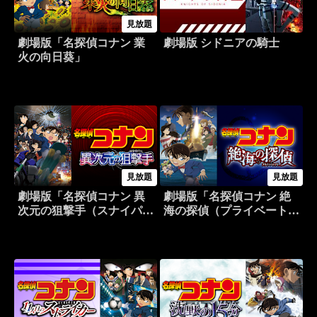
見放題
劇場版「名探偵コナン 業
劇場版 シドニアの騎士
火の向日葵」
見放題
見放題
劇場版「名探偵コナン 異
劇場版「名探偵コナン 絶
次元の狙撃手（スナイパ
海の探偵（プライベート・
ー）」
アイ）」