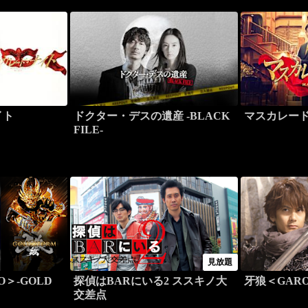
イト
ドクター・デスの遺産 -BLACK
マスカレー
FILE-
見放題
＞-GOLD
探偵はBARにいる2 ススキノ大
牙狼＜GARO
交差点