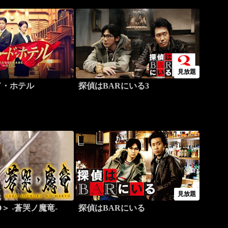
見放題
ド・ホテル
探偵はBARにいる3
見放題
＞ -蒼哭ノ魔竜-
探偵はBARにいる