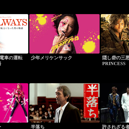
歳で電車の運転
少年メリケンサック
隠し砦の三悪人
語
PRINCESS
ー
半落ち
許されざる者