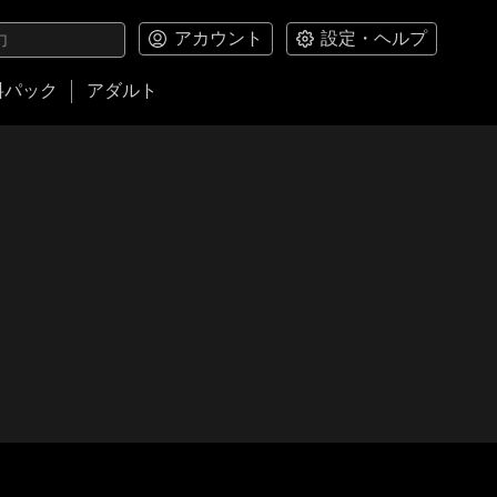
アカウント
設定・ヘルプ
料パック
アダルト