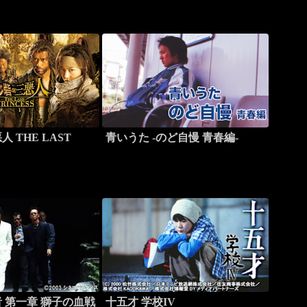
 THE LAST
青いうた -のど自慢 青春編-
 第一章 獅子の血戦
十五才 学校IV