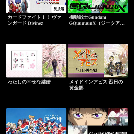
見放題
カードファイト！！ ヴァ
機動戦士Gundam
ンガード Divinez
GQuuuuuuX（ジークアク
ス）
わたしの幸せな結婚
メイドインアビス 烈日の
黄金郷