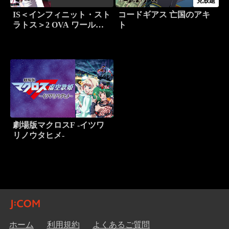
見放題
IS＜インフィニット・スト
コードギアス 亡国のアキ
ラトス＞2 OVA ワール
ト
ド・パージ編
劇場版マクロスF -イツワ
リノウタヒメ-
ホーム
利用規約
よくあるご質問