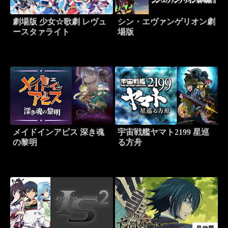
劇場版 少女☆歌劇 レヴュ
シン・エヴァンゲリオン劇
ースタァライト
場版
メイドインアビス 深き魂
宇宙戦艦ヤマト2199 星巡
の黎明
る方舟