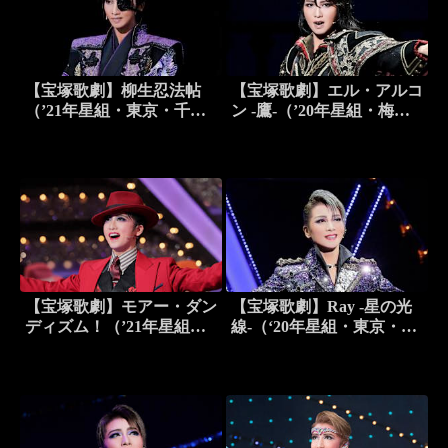
【宝塚歌劇】柳生忍法帖
【宝塚歌劇】エル・アルコ
（’21年星組・東京・千秋
ン -鷹-（’20年星組・梅田
楽）
芸術劇場・千秋楽）
【宝塚歌劇】モアー・ダン
【宝塚歌劇】Ray -星の光
ディズム！（’21年星組・
線-（‘20年星組・東京・千
宝塚）
秋楽）