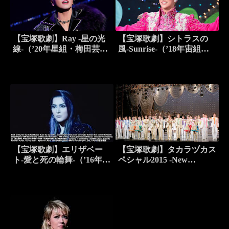
【宝塚歌劇】Ray -星の光
【宝塚歌劇】シトラスの
線-（’20年星組・梅田芸術
風-Sunrise-（’18年宙組・
劇場・千秋楽）
宝塚）
【宝塚歌劇】エリザベー
【宝塚歌劇】タカラヅカス
ト-愛と死の輪舞-（’16年宙
ペシャル2015 -New
組・東京・千秋楽）
Century,Next Dream-（’15
年・梅田芸術劇場）