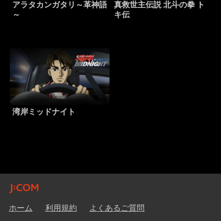
アラタカンガタリ～革神語
真救世主伝説 北斗の拳 ト
～
キ伝
湾岸ミッドナイト
ホーム
利用規約
よくあるご質問