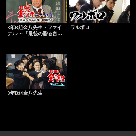
3年B組金八先生・ファイ
ワルボロ
ナル ～「最後の贈る言
葉」4時間SP
3年B組金八先生