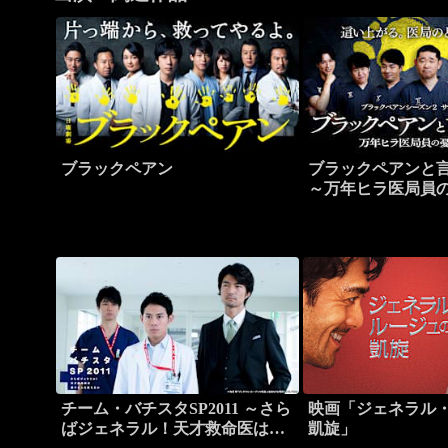
ブラックペアン
ブラックペアンと
～万年ヒラ医局員
～ 日曜劇場『ブラ
ーズン2』サイドス
チーム・バチスタSP2011 ～さら
映画「ジェネラル
ばジェネラル！天才救命医は愛
凱旋」