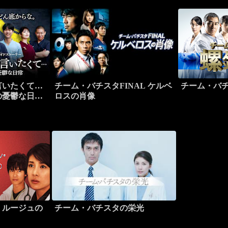
言いたくて…
チーム・バチスタFINAL ケルベ
チーム・バ
の憂鬱な日常
ロスの肖像
ックペアン シ
トーリー
・ルージュの
チーム・バチスタの栄光