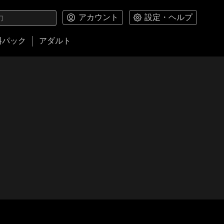
アカウント
設定・ヘルプ
料パック
アダルト