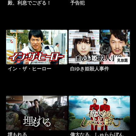
殿、利息でござる！
予告犯
見放題
イン・ザ・ヒーロー
白ゆき姫殺人事件
埋もれる
偉大なる、しゅららぼん