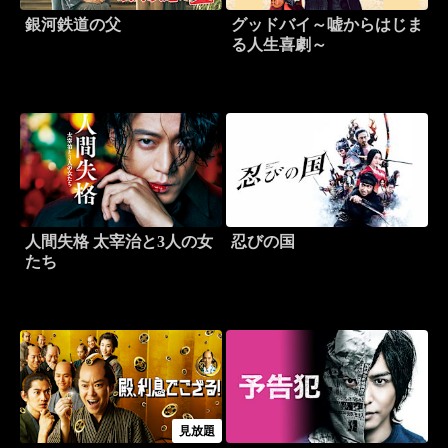
銀河鉄道の父
グッドバイ～嘘からはじま
る人生喜劇～
人間失格 太宰治と3人の女
忍びの国
たち
見放題