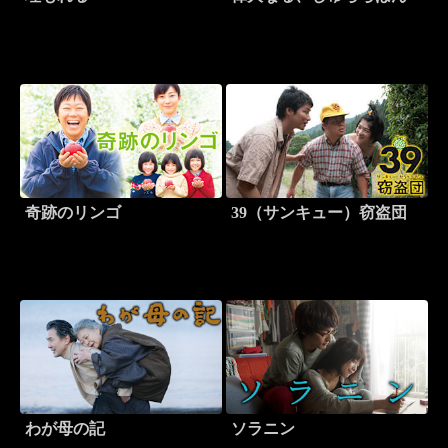
奇跡のリンゴ
39（サンキュー）窃盗団
わが母の記
ソラニン