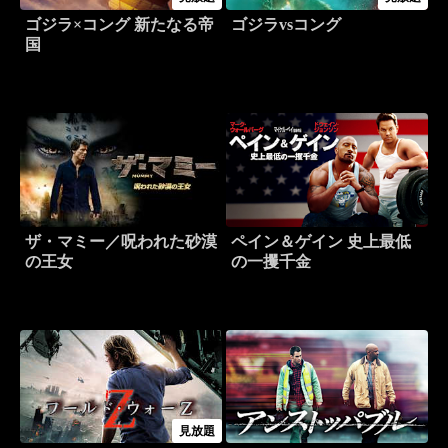
ゴジラ×コング 新たなる帝
ゴジラvsコング
国
ザ・マミー／呪われた砂漠
ペイン＆ゲイン 史上最低
の王女
の一攫千金
見放題