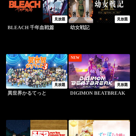
見放題
見放題
BLEACH 千年血戦篇
幼女戦記
NEW
見放題
見放題
異世界かるてっと
DIGIMON BEATBREAK