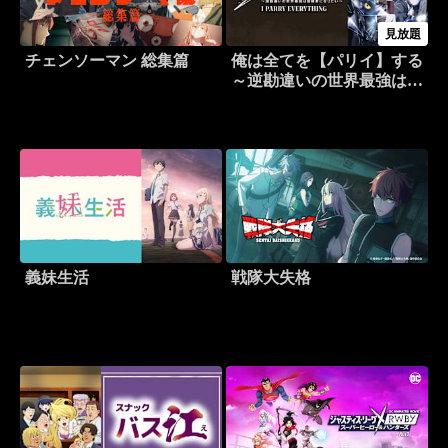
見放題
チェンソーマン 総集篇
俺は全てを【パリイ】する
～逆勘違いの世界最強は冒
険者になりたい～
義妹生活
戦隊大失格