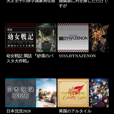
天才王子の赤字国家再生術
婚姻届に判を捺しただけで
すが
幼女戦記 閑話 『砂漠のパ
SSSS.DYNAZENON
スタ大作戦』
日本沈没2020
将国のアルタイル