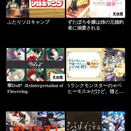
見放題
ふたりソロキャンプ
ずたぼろ令嬢は姉の元婚約
者に溺愛される
見放題
華Doll* -Reinterpretation of
Sランクモンスターの≪ベ
Flowering-
ヒーモス≫だけど、猫と間
違われてエルフ娘の騎士
（ペット）として暮らして
ます