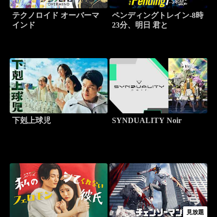
テクノロイド オーバーマ
ペンディングトレイン-8時
インド
23分、明日 君と
下剋上球児
SYNDUALITY Noir
見放題