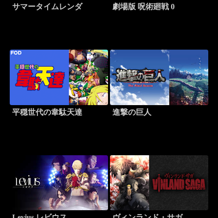
サマータイムレンダ
劇場版 呪術廻戦 0
平穏世代の韋駄天達
進撃の巨人
Levius レビウス
ヴィンランド・サガ