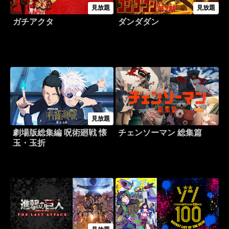
見放題
見放題
ガチアクタ
ダンダダン
見放題
劇場版総集編 呪術廻戦 懐
チェンソーマン 総集篇
玉・玉折