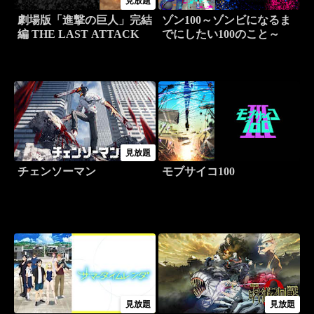
見放題
劇場版「進撃の巨人」完結
ゾン100～ゾンビになるま
編 THE LAST ATTACK
でにしたい100のこと～
見放題
チェンソーマン
モブサイコ100
見放題
見放題