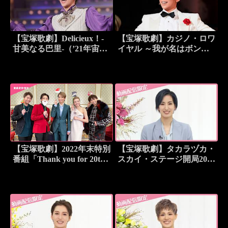
【宝塚歌劇】Delicieux！-
【宝塚歌劇】カジノ・ロワ
甘美なる巴里-（’21年宙
イヤル ～我が名はボンド
組・宝塚）
～（’23年宙組・東京・千
秋楽）
【宝塚歌劇】2022年末特別
【宝塚歌劇】タカラヅカ・
番組「Thank you for 20th
スカイ・ステージ開局20周
～聖なる夜に I NEED
年記念特別番組「これまで
YOU～」＜宙組編＞未公
も、そしてこれからも」
開映像＆BONUS MOVIE
【花組トーク】＜未公開映
付
像付＞