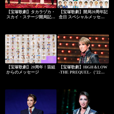
【宝塚歌劇】タカラヅカ・
【宝塚歌劇】開局20周年記
スカイ・ステージ開局記念
念日 スペシャルメッセー
日 生放送「20周年ありが
ジ
とう！！ 感謝の笑顔をあ
なたに…」
【宝塚歌劇】20周年！宙組
【宝塚歌劇】HiGH＆LOW
からのメッセージ
-THE PREQUEL-（’22年
宙組・東京・千秋楽）