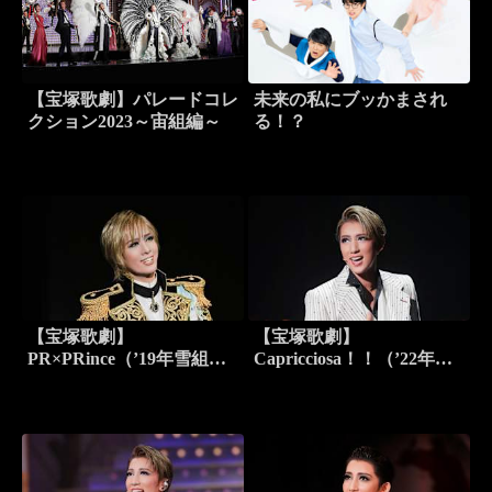
【宝塚歌劇】パレードコレ
未来の私にブッかまされ
クション2023～宙組編～
る！？
【宝塚歌劇】
【宝塚歌劇】
PR×PRince（’19年雪組・
Capricciosa！！（’22年宙
バウ・千秋楽）
組・東京・千秋楽）