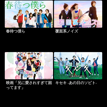
春待つ僕ら
覆面系ノイズ
映画「兄に愛されすぎて困
キセキ -あの日のソビト-
ってます」