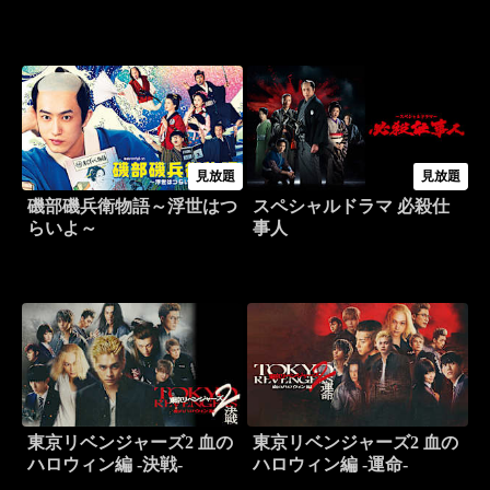
見放題
見放題
磯部磯兵衛物語～浮世はつ
スペシャルドラマ 必殺仕
らいよ～
事人
東京リベンジャーズ2 血の
東京リベンジャーズ2 血の
ハロウィン編 -決戦-
ハロウィン編 -運命-