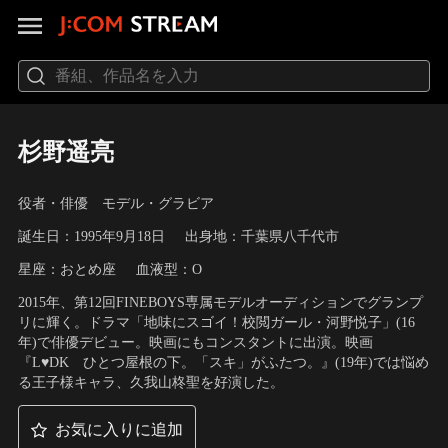
杉野遥亮
役者・俳優 モデル・グラビア
誕生日：1995年9月18日
出身地：千葉県八千代市
星座：おとめ座
血液型：O
2015年、第12回FINEBOYS専属モデルオーディションでグランプ
リに輝く。ドラマ「地味にスゴイ！校閲ガール・河野悦子」(16
年)で俳優デビュー。映画にもコンスタントに出演。映画
『L♥DK ひとつ屋根の下。「スキ」がふたつ。』(19年)では悩め
る王子様キャラ、久我山柊聖を好演した。
お気に入りに追加