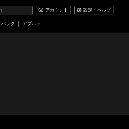
アカウント
設定・ヘルプ
料パック
アダルト