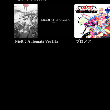
NieR：Automata Ver1.1a
プロメア