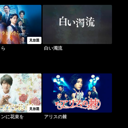
見放題
きら
白い濁流
見放題
ノンに花束を
アリスの棘