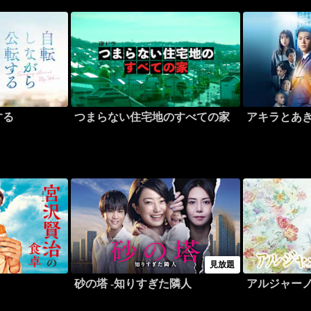
する
つまらない住宅地のすべての家
アキラとあ
見放題
砂の塔 -知りすぎた隣人
アルジャー