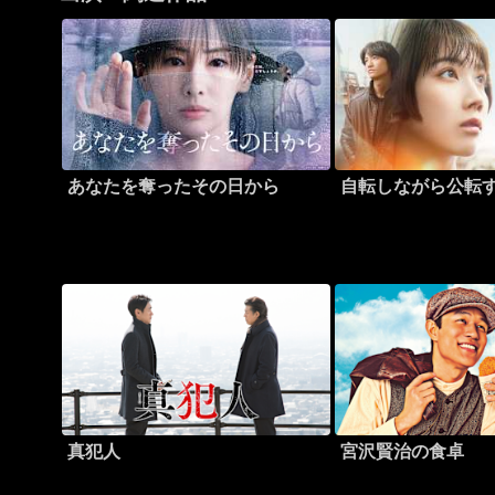
あなたを奪ったその日から
自転しながら公転
真犯人
宮沢賢治の食卓