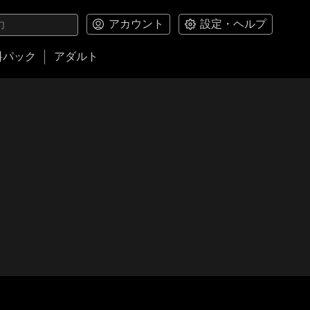
アカウント
設定・ヘルプ
料パック
アダルト