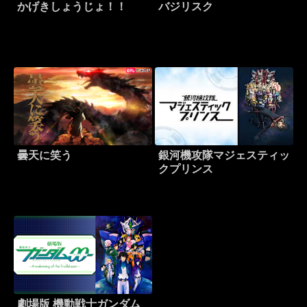
かげきしょうじょ！！
バジリスク
曇天に笑う
銀河機攻隊マジェスティッ
クプリンス
劇場版 機動戦士ガンダム