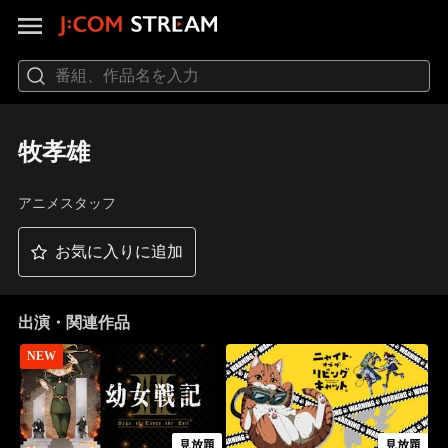
牧孝雄
アニメスタッフ
お気に入りに追加
出演・関連作品
NEW
見放題
見放題