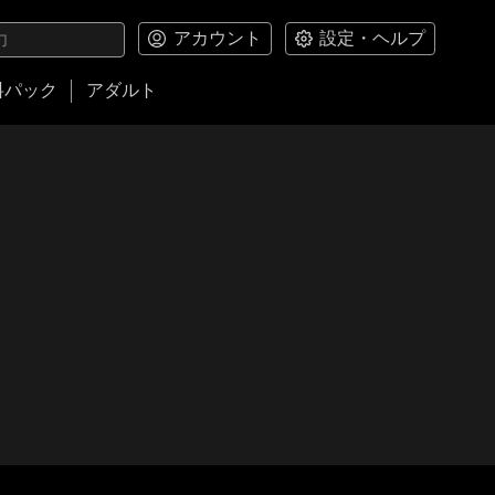
アカウント
設定・ヘルプ
料パック
アダルト