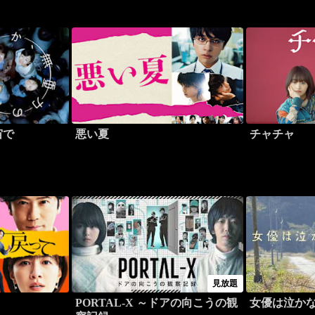
宙で
悪い夏
チャチャ
見放題
PORTAL-X ～ドアの向こうの観
女優は泣か