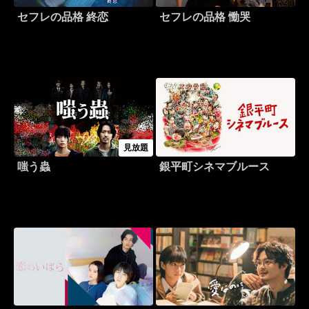
セフレの品格 終恋
セフレの品格 慟哭
見放題
嗤う蟲
銀平町シネマブルース