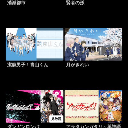
消滅都市
賢者の孫
潔癖男子！青山くん
月がきれい
見放題
ダンガンロンパ
アラタカンガタリ～革神語