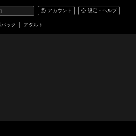
アカウント
設定・ヘルプ
料パック
アダルト