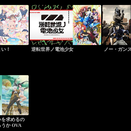
まい！
逆転世界ノ電池少女
ノー・ガン
いを求めるの
うか OVA