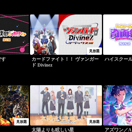
見放題
です
カードファイト！！ ヴァンガー
ハイスクール
ド Divinez
見放題
見放題
太陽よりも眩しい星
アズワン／AS