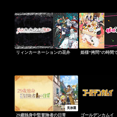
リィンカーネーションの花弁
姫様“拷問”の時間
見放題
29歳独身中堅冒険者の日常
ゴールデンカムイ