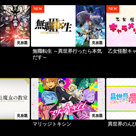
NEW
NEW
見放題
見放題
無職転生 ～異世界行ったら本気
乙女怪獣キ
だす～
見放題
見放題
マリッジトキシン
異世界のん