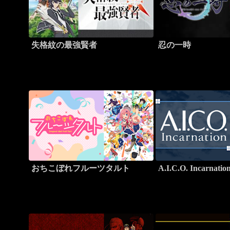
失格紋の最強賢者
忍の一時
おちこぼれフルーツタルト
A.I.C.O. Incarnatio