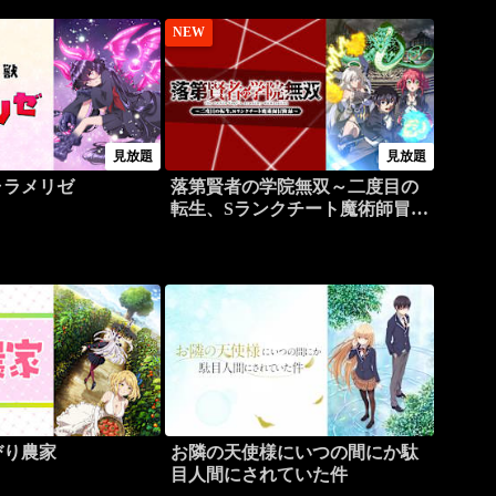
NEW
見放題
見放題
ャラメリゼ
落第賢者の学院無双～二度目の
転生、Sランクチート魔術師冒険
録～
びり農家
お隣の天使様にいつの間にか駄
目人間にされていた件