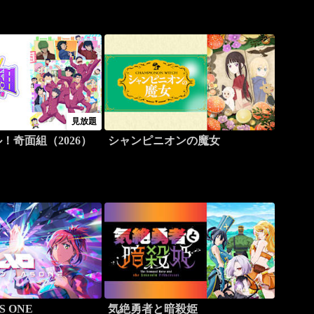
見放題
！奇面組（2026）
シャンピニオンの魔女
 ONE
気絶勇者と暗殺姫