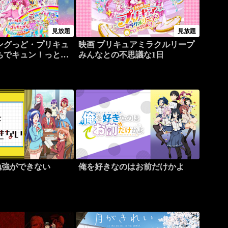
見放題
見放題
ングっど・プリキュ
映画 プリキュアミラクルリープ
ちでキュン！っと
みんなとの不思議な1日
変身！！
勉強ができない
俺を好きなのはお前だけかよ