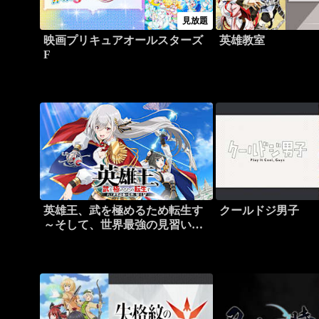
見放題
映画プリキュアオールスターズ
英雄教室
F
英雄王、武を極めるため転生す
クールドジ男子
～そして、世界最強の見習い騎
士♀～