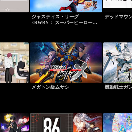
ジャスティス・リーグ
デッドマウ
×RWBY： スーパーヒーロー＆
ハンターズ Part 1
メガトン級ムサシ
機動戦士ガン