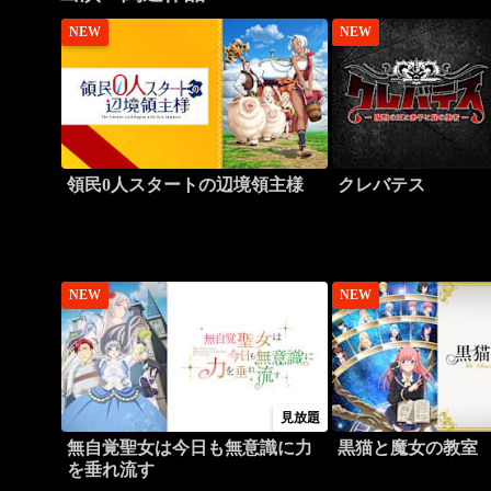
NEW
NEW
領民0人スタートの辺境領主様
クレバテス
NEW
NEW
見放題
無自覚聖女は今日も無意識に力
黒猫と魔女の教室
を垂れ流す