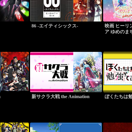
86 -エイティシックス-
映画 ヒーリ
ア ゆめのま
GoGo！大
n
新サクラ大戦 the Animation
ぼくたちは