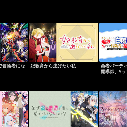
で冒険者にな
妃教育から逃げたい私
勇者パーテ
魔導師、Sラ
る ～この白
る～