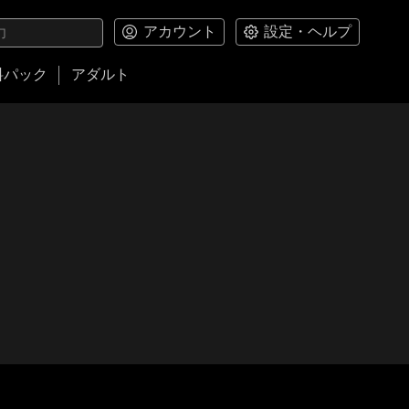
アカウント
設定・ヘルプ
料パック
アダルト