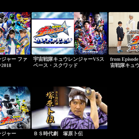
ジャー ファ
宇宙戦隊キュウレンジャーVSス
from Epis
018
ペース・スクワッド
宙戦隊キュウ
クールウォ
ンジャー
ＢＳ時代劇 塚原卜伝