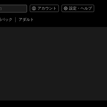
アカウント
設定・ヘルプ
料パック
アダルト