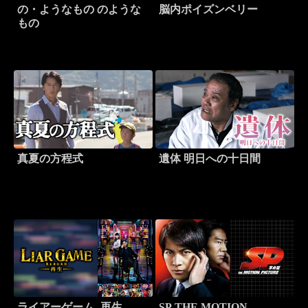
の・ようなもの のような
脳内ポイズンベリー
もの
真夏の方程式
遺体 明日への十日間
ライアーゲーム -再生-
SP THE MOTION