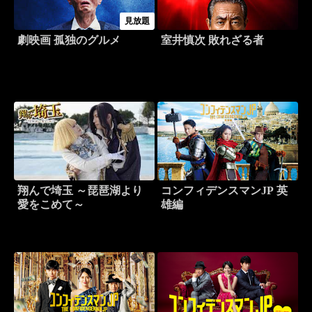
見放題
劇映画 孤独のグルメ
室井慎次 敗れざる者
翔んで埼玉 ～琵琶湖より
コンフィデンスマンJP 英
愛をこめて～
雄編