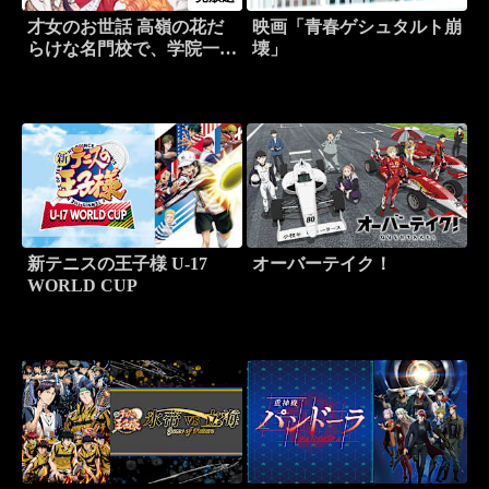
才女のお世話 高嶺の花だ
映画「青春ゲシュタルト崩
らけな名門校で、学院一の
壊」
お嬢様(生活能力皆無)を陰
ながらお世話することにな
りました
新テニスの王子様 U-17
オーバーテイク！
WORLD CUP