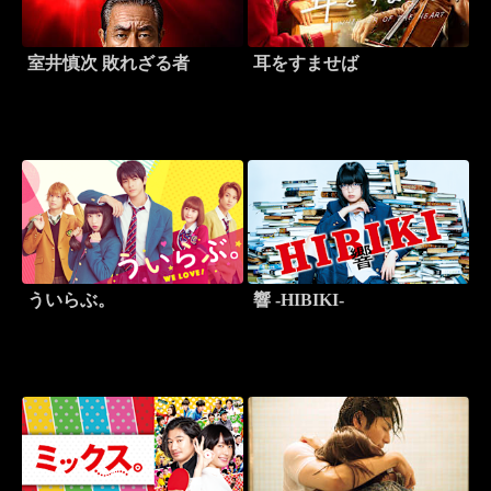
室井慎次 敗れざる者
耳をすませば
ういらぶ。
響 -HIBIKI-