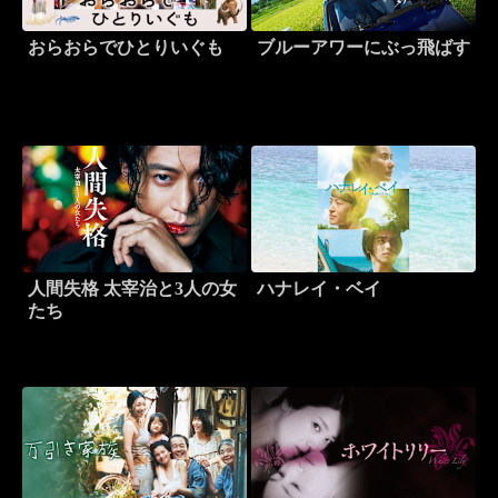
おらおらでひとりいぐも
ブルーアワーにぶっ飛ばす
人間失格 太宰治と3人の女
ハナレイ・ベイ
たち