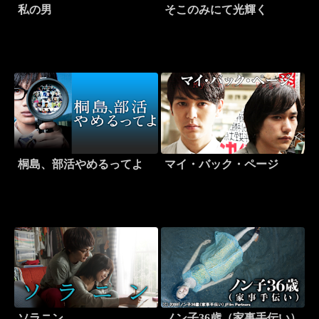
私の男
そこのみにて光輝く
桐島、部活やめるってよ
マイ・バック・ページ
ソラニン
ノン子36歳（家事手伝い）