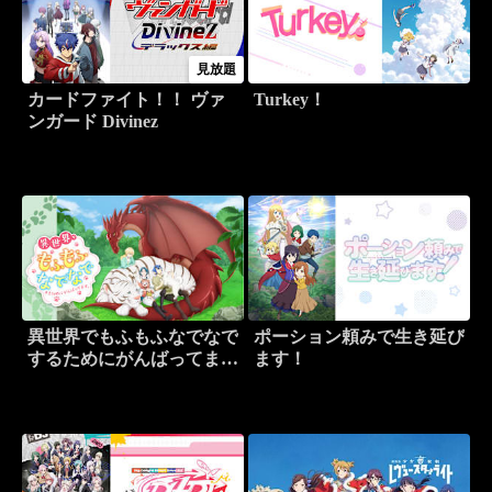
見放題
カードファイト！！ ヴァ
Turkey！
ンガード Divinez
異世界でもふもふなでなで
ポーション頼みで生き延び
するためにがんばってま
ます！
す。