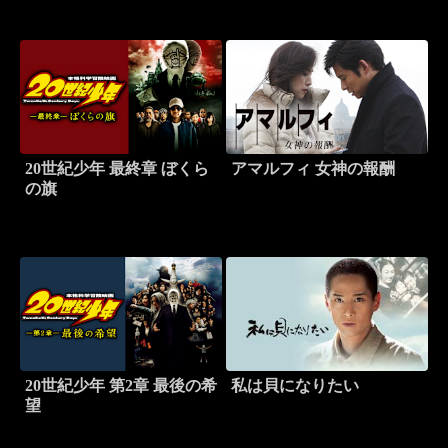
20世紀少年 最終章 ぼくら
アマルフィ 女神の報酬
の旗
20世紀少年 第2章 最後の希
私は貝になりたい
望