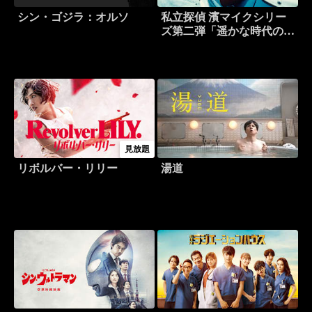
シン・ゴジラ：オルソ
私立探偵 濱マイクシリー
ズ第二弾「遥かな時代の階
段を」
見放題
リボルバー・リリー
湯道