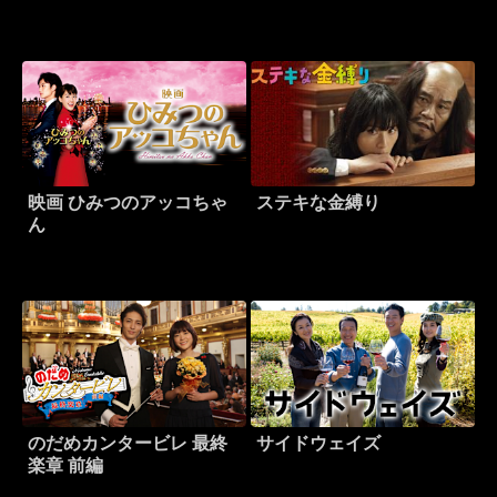
LAST KILL
映画 ひみつのアッコちゃ
ステキな金縛り
ん
のだめカンタービレ 最終
サイドウェイズ
楽章 前編