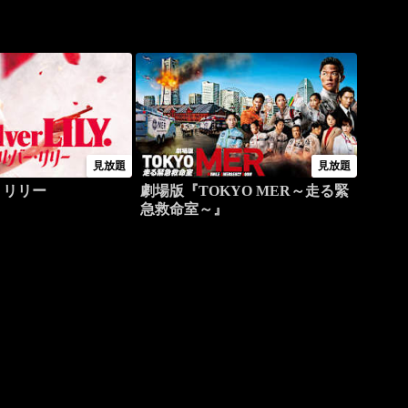
見放題
見放題
・リリー
劇場版『TOKYO MER～走る緊
急救命室～』