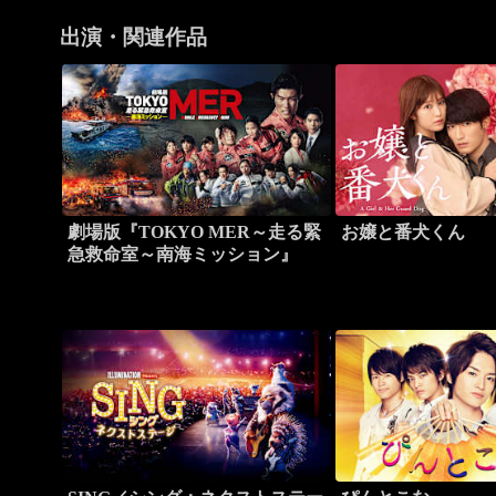
出演・関連作品
劇場版『TOKYO MER～走る緊
お嬢と番犬くん
急救命室～南海ミッション』