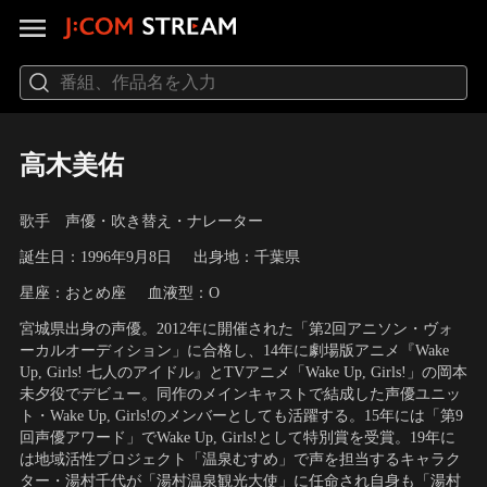
高木美佑
歌手 声優・吹き替え・ナレーター
誕生日：1996年9月8日
出身地：千葉県
星座：おとめ座
血液型：O
宮城県出身の声優。2012年に開催された「第2回アニソン・ヴォ
ーカルオーディション」に合格し、14年に劇場版アニメ『Wake
Up, Girls! 七人のアイドル』とTVアニメ「Wake Up, Girls!」の岡本
未夕役でデビュー。同作のメインキャストで結成した声優ユニッ
ト・Wake Up, Girls!のメンバーとしても活躍する。15年には「第9
回声優アワード」でWake Up, Girls!として特別賞を受賞。19年に
は地域活性プロジェクト「温泉むすめ」で声を担当するキャラク
ター・湯村千代が「湯村温泉観光大使」に任命され自身も「湯村