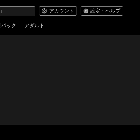
アカウント
設定・ヘルプ
料パック
アダルト