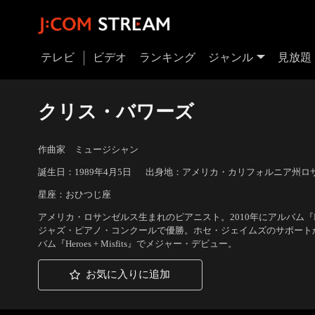
テレビ
ビデオ
ランキング
ジャンル
見放題
クリス・バワーズ
作曲家 ミュージシャン
誕生日：1989年4月5日
出身地：アメリカ・カリフォルニア州ロ
星座：おひつじ座
アメリカ・ロサンゼルス生まれのピアニスト。2010年にアルバム『Blue
ジャズ・ピアノ・コンクールで優勝。ホセ・ジェイムズのサポートか
バム『Heroes + Misfits』でメジャー・デビュー。
お気に入りに追加