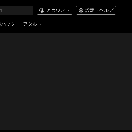
アカウント
設定・ヘルプ
料パック
アダルト