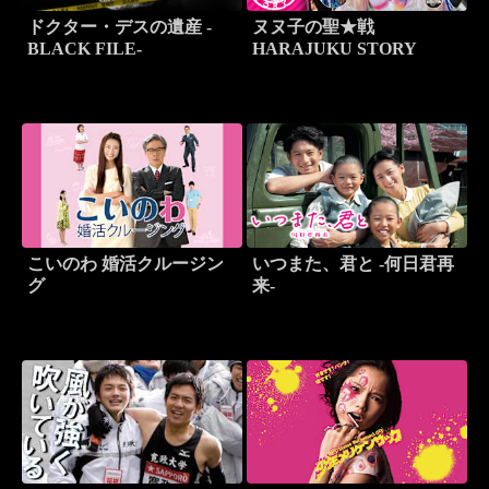
ドクター・デスの遺産 -
ヌヌ子の聖★戦
BLACK FILE-
HARAJUKU STORY
こいのわ 婚活クルージン
いつまた、君と -何日君再
グ
来-